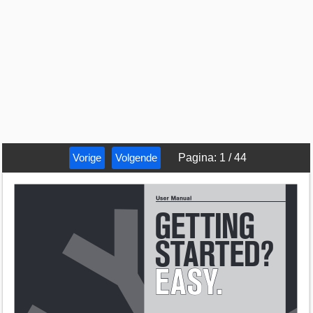
Vorige
Volgende
Pagina
:
1
/
44