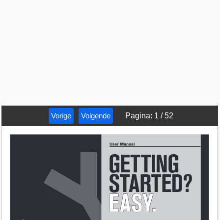
Vorige
Volgende
Pagina
:
1
/
52