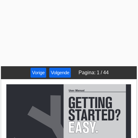
Vorige
Volgende
Pagina
:
1
/
44