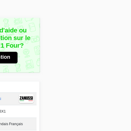
d'aide ou
ion sur le
1 Four?
tion
i
3X1
ndais Français