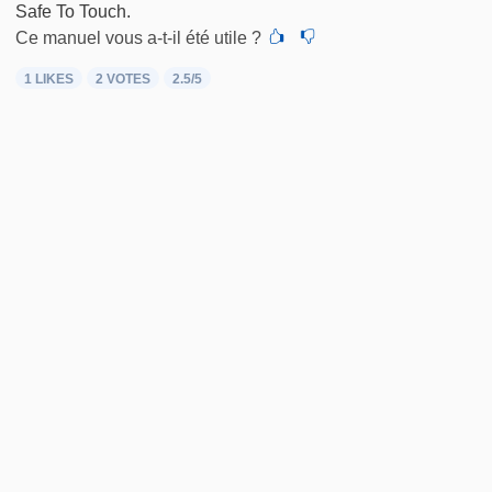
Safe To Touch.
Ce manuel vous a-t-il été utile ?
1 LIKES
2
VOTES
2.5
/5