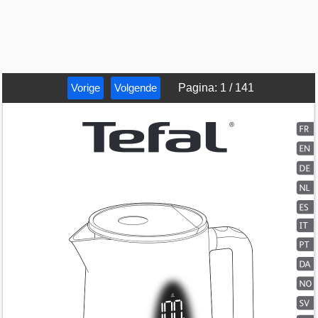
Vorige
Volgende
Pagina
:
1
/
141