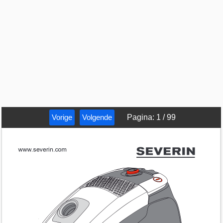
Vorige
Volgende
Pagina
:
1
/
99