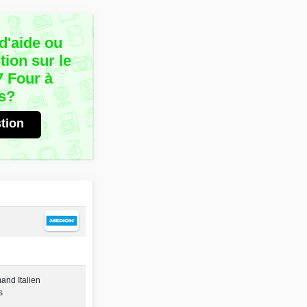
d'aide ou
ion sur le
 Four à
s?
tion
and Italien
s