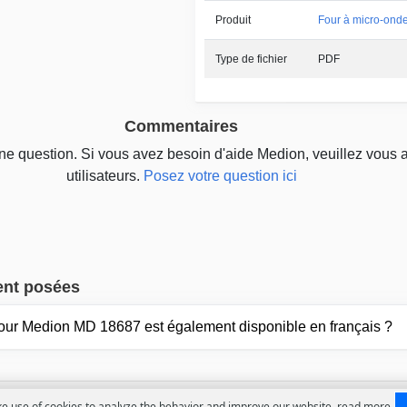
Produit
Four à micro-ond
Type de fichier
PDF
Commentaires
une question. Si vous avez besoin d'aide Medion, veuillez vous 
utilisateurs.
Posez votre question ici
ent posées
our Medion MD 18687 est également disponible en français ?
Contactez no
 use of cookies to analyze the behavior and improve our website.
read more