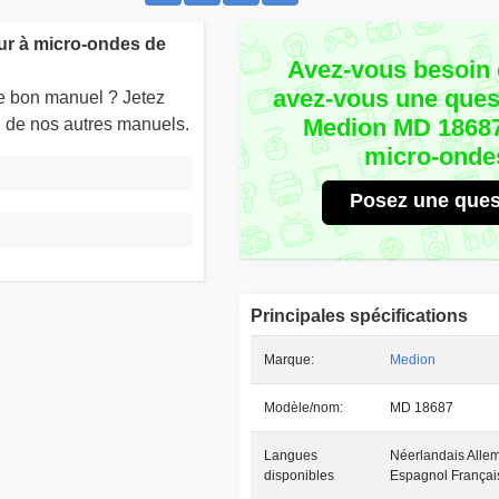
ur à micro-ondes de
Avez-vous besoin 
avez-vous une quest
le bon manuel ? Jetez
Medion MD 18687
un de nos autres manuels.
micro-onde
Posez une ques
Principales spécifications
Marque:
Medion
Modèle/nom:
MD 18687
Langues
Néerlandais Allem
disponibles
Espagnol Françai