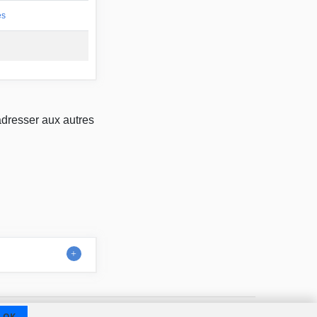
es
adresser aux autres
us
A propos de nous
Conditions d'utilisation
OK