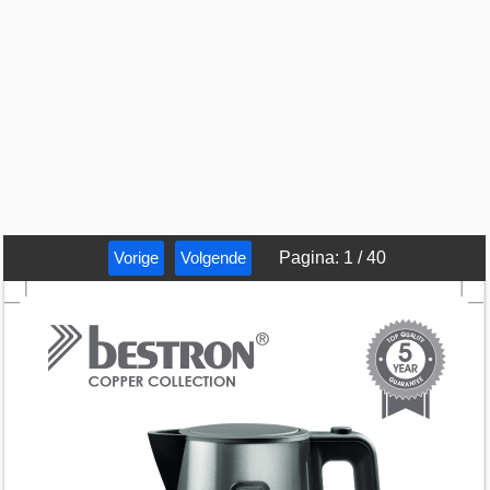
Vorige
Volgende
Pagina
:
1
/
40