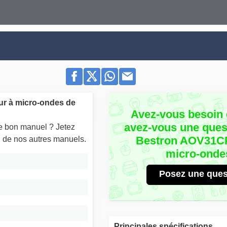
ur à micro-ondes de
Avez-vous besoin 
avez-vous une quest
le bon manuel ? Jetez
Bestron AOV31CP
un de nos autres manuels.
micro-onde
Posez une ques
Principales spécifications