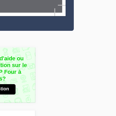
d'aide ou
ion sur le
 Four à
s?
tion