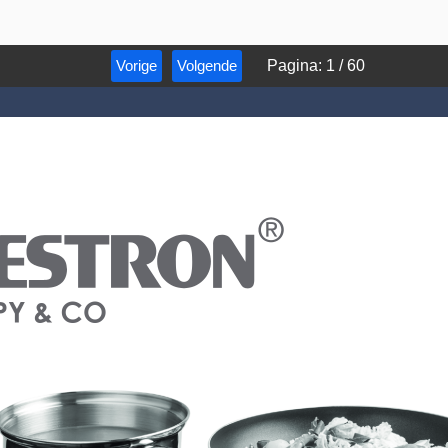
Vorige
Volgende
Pagina
:
1
/
60