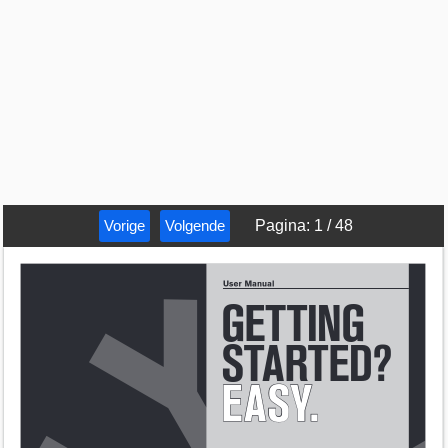
Vorige
Volgende
Pagina
:
1
/
48