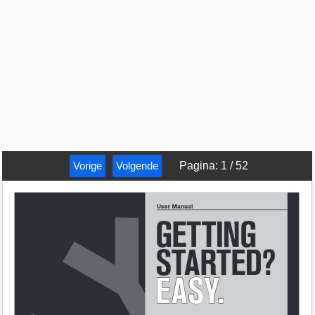
Vorige
Volgende
Pagina
:
1
/
52