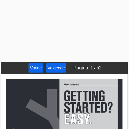
Vorige
Volgende
Pagina
:
1
/
52