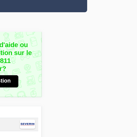
d'aide ou
ion sur le
9811
r?
tion