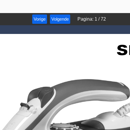
Vorige
Volgende
Pagina
:
1
/
72