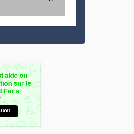
d'aide ou
ion sur le
 Fer à
?
tion