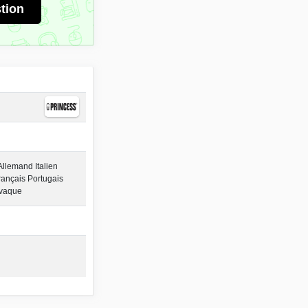
tion
Allemand Italien
ançais Portugais
ovaque