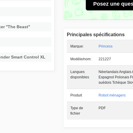
Posez une ques
er ''The Beast"
Principales spécifications
Marque:
Princess
ender Smart Control XL
Modèle/nom:
221227
Langues
Néerlandais Anglais 
disponibles
Espagnol Polonais Fr
suédois Tchèque Sl
Produit
Robot ménagers
Type de
PDF
fichier