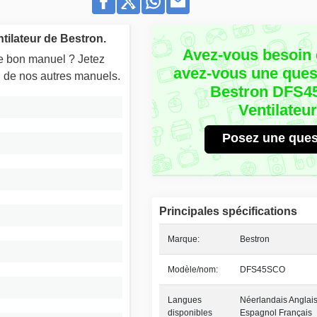
tilateur de Bestron.
Avez-vous besoin 
le bon manuel ? Jetez
avez-vous une quest
un de nos autres manuels.
Bestron DFS
Ventilateu
Posez une ques
Principales spécifications
Marque:
Bestron
Modèle/nom:
DFS45SCO
Langues
Néerlandais Anglais
disponibles
Espagnol Français