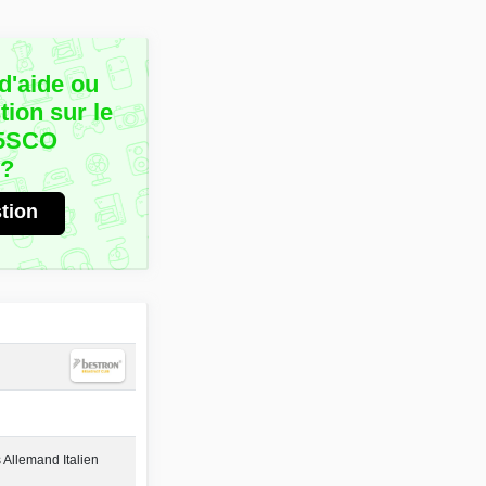
d'aide ou
ion sur le
45SCO
r?
tion
 Allemand Italien