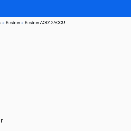
s
»
Bestron
»
Bestron AOD12ACCU
r