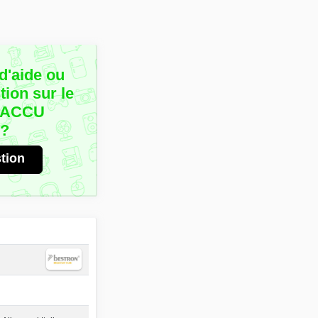
d'aide ou
ion sur le
2ACCU
r?
tion