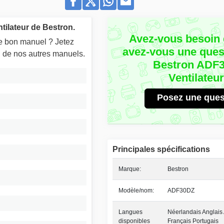
tilateur de Bestron.
Avez-vous besoin 
le bon manuel ? Jetez
avez-vous une quest
un de nos autres manuels.
Bestron ADF
Ventilateu
Posez une ques
Principales spécifications
Marque:
Bestron
Modèle/nom:
ADF30DZ
Langues
Néerlandais Anglais
disponibles
Français Portugais