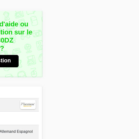
d'aide ou
ion sur le
30DZ
r?
tion
 Allemand Espagnol