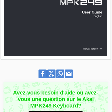
Avez-vous besoin d'aide ou avez-
vous une question sur le Akai
MPK249 Keyboard?