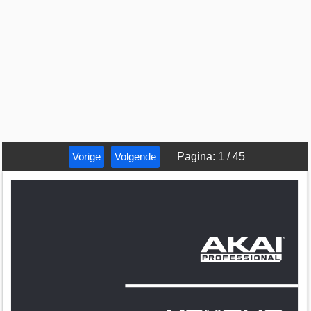
Vorige
Volgende
Pagina
:
1
/
45