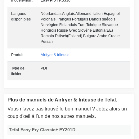
Modèle/nom:
Easy Pro FR3330
Langues
Néerlandais Anglais Allemand Italien Espagnol
disponibles
Polonais Français Portugais Danois suédois
Norvégien Finlandais Turc Tchèque Slovaque
Hongrois Russe Grec Slovène Estonia(EE)
Romain Estisch(Estland) Bulgare Arabe Croate
Persan
Produit
Airfryer & friteuse
Type de
PDF
fichier
Plus de manuels de Airfryer & friteuse de Tefal.
Vous n'avez pas trouvé le bon manuel ? Jetez alors un
coup d'œil à l'un de nos autres manuels.
Tefal Easy Fry Classic+ EY201D