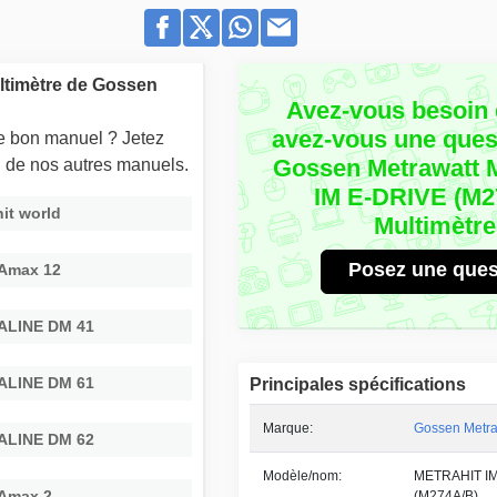
ltimètre de Gossen
Avez-vous besoin 
avez-vous une quest
le bon manuel ? Jetez
Gossen Metrawatt
un de nos autres manuels.
IM E-DRIVE (M2
it world
Multimètr
Posez une ques
Amax 12
ALINE DM 41
ALINE DM 61
Principales spécifications
Marque:
Gossen Metra
ALINE DM 62
Modèle/nom:
METRAHIT IM
Amax 2
(M274A/B)