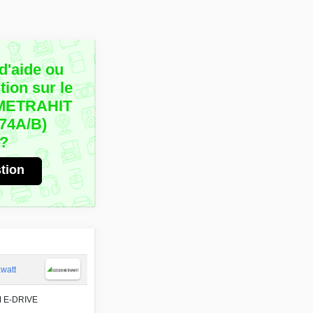
d'aide ou
ion sur le
 METRAHIT
74A/B)
e?
tion
watt
 E-DRIVE