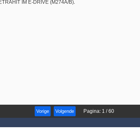
t METRAHIT IM E-DRIVE (M274A/B).
Vorige
Volgende
Pagina
:
1
/
60