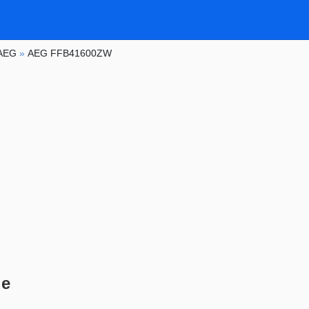
AEG
»
AEG FFB41600ZW
le