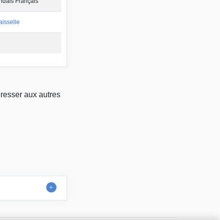
ndais Français
aisselle
dresser aux autres