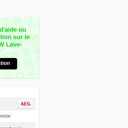
d'aide ou
ion sur le
W Lave-
?
tion
600ZW